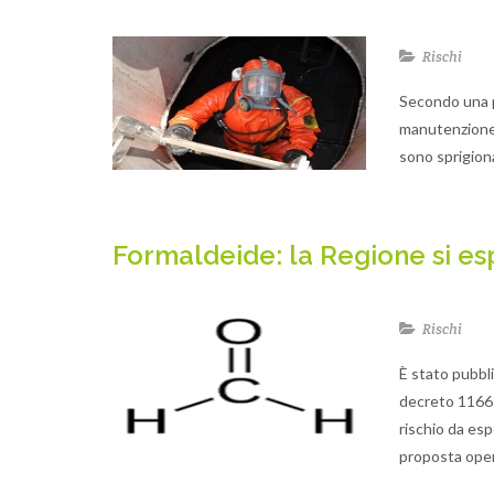
Rischi
Secondo una p
manutenzione (
sono sprigiona
Formaldeide: la Regione si e
Rischi
È stato pubbl
decreto 11665,
rischio da esp
proposta oper