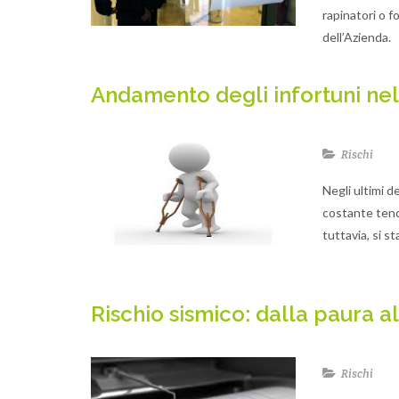
rapinatori o f
dell’Azienda.
Andamento degli infortuni nel
Rischi
Negli ultimi 
costante tende
tuttavia, si s
Rischio sismico: dalla paura a
Rischi