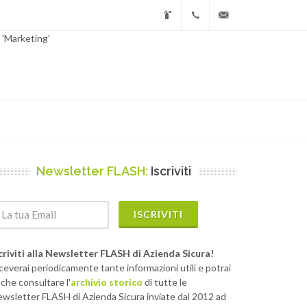
 'Marketing'
Farco
+39.030.2150381
sintex@farco.it
Group
Newsletter FLASH:
Iscriviti
ISCRIVITI
criviti alla Newsletter FLASH di Azienda Sicura!
ceverai periodicamente tante informazioni utili e potrai
che consultare l'
archivio storico
di tutte le
wsletter FLASH di Azienda Sicura inviate dal 2012 ad