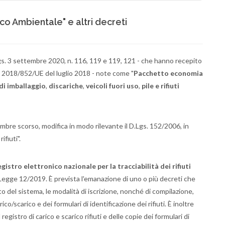
co Ambientale" e altri decreti
gs. 3 settembre 2020, n. 116, 119 e 119, 121 - che hanno recepito
2018/852/UE del luglio 2018 - note come "
Pacchetto economia
i di imballaggio
,
discariche
,
veicoli fuori uso
,
pile e rifiuti
embre scorso, modifica in modo rilevante il D.Lgs. 152/2006, in
ifiuti".
gistro elettronico nazionale per la tracciabilità dei rifiuti
 Legge 12/2019. È prevista l'emanazione di uno o più decreti che
 del sistema, le modalità di iscrizione, nonché di compilazione,
ico/scarico e dei formulari di identificazione dei rifiuti. È inoltre
 registro di carico e scarico rifiuti e delle copie dei formulari di