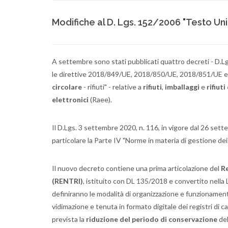
Modifiche al D. Lgs. 152/2006 "Testo Uni
A settembre sono stati pubblicati quattro decreti - D.L
le direttive 2018/849/UE, 2018/850/UE, 2018/851/UE e 
circolare
- rifiuti" - relative a
rifiuti
,
imballaggi
e
rifiut
elettronici
(Raee).
Il D.Lgs. 3 settembre 2020, n. 116, in vigore dal 26 sett
particolare la Parte IV "Norme in materia di gestione dei r
Il nuovo decreto contiene una prima articolazione del
Re
(RENTRI)
, istituito con DL 135/2018 e convertito nella
definiranno le modalità di organizzazione e funzionamento
vidimazione e tenuta in formato digitale dei registri di car
prevista la
riduzione del periodo di conservazione
del