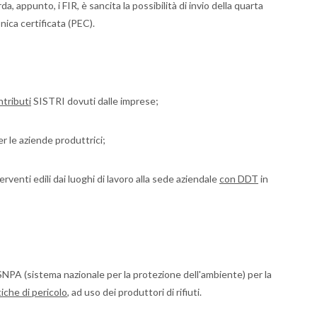
da, appunto, i FIR, è sancita la possibilità di invio della quarta
ica certificata (PEC).
ntributi
SISTRI dovuti dalle imprese;
r le aziende produttrici;
erventi edili dai luoghi di lavoro alla sede aziendale
con DDT
in
 SNPA (sistema nazionale per la protezione dell'ambiente) per la
tiche di pericolo
, ad uso dei produttori di rifiuti.