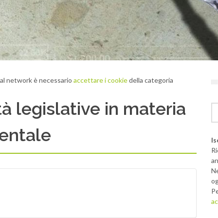
cial network è necessario
accettare i cookie
della categoria
à legislative in materia
entale
Is
Ri
an
Ne
og
Pe
ac