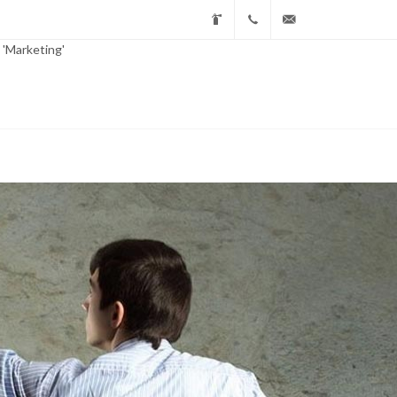
 'Marketing'
Farco
+39.030.2150381
sintex@farco.it
Group