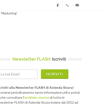
 'Marketing'
Farco
+39.030.2150381
sintex@farco.it
Group
Newsletter FLASH:
Iscriviti
ISCRIVITI
criviti alla Newsletter FLASH di Azienda Sicura!
ceverai periodicamente tante informazioni utili e potrai
che consultare l'
archivio storico
di tutte le
wsletter FLASH di Azienda Sicura inviate dal 2012 ad